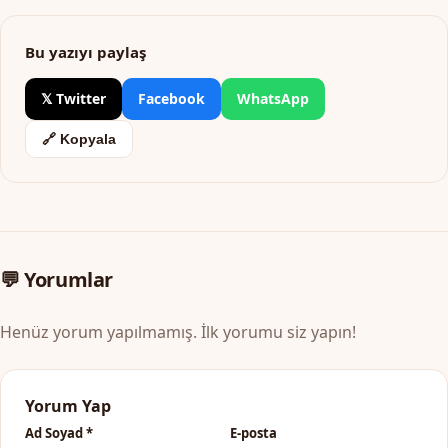
Bu yazıyı paylaş
𝕏 Twitter
Facebook
WhatsApp
🔗 Kopyala
💬 Yorumlar
Henüz yorum yapılmamış. İlk yorumu siz yapın!
Yorum Yap
Ad Soyad *
E-posta