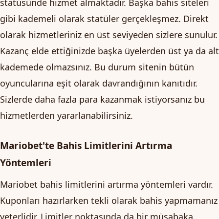
statüsünde hizmet almaktadır. Başka bahis siteleri
gibi kademeli olarak statüler gerçekleşmez. Direkt
olarak hizmetleriniz en üst seviyeden sizlere sunulur.
Kazanç elde ettiğinizde başka üyelerden üst ya da alt
kademede olmazsınız. Bu durum sitenin bütün
oyuncularına eşit olarak davrandığının kanıtıdır.
Sizlerde daha fazla para kazanmak istiyorsanız bu
hizmetlerden yararlanabilirsiniz.
Mariobet'te Bahis Limitlerini Artırma
Yöntemleri
Mariobet bahis limitlerini artırma yöntemleri vardır.
Kuponları hazırlarken tekli olarak bahis yapmamanız
yeterlidir. Limitler noktasında da bir müsabaka