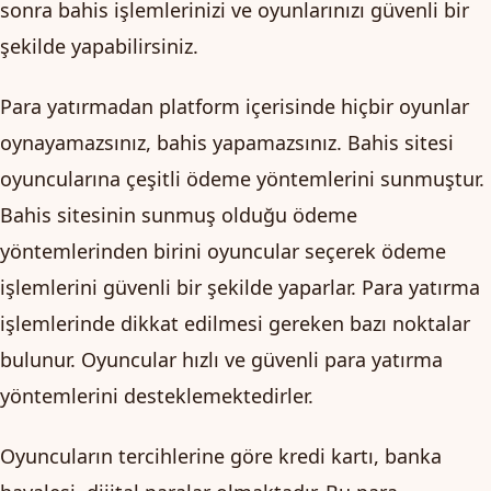
sonra bahis işlemlerinizi ve oyunlarınızı güvenli bir
şekilde yapabilirsiniz.
Para yatırmadan platform içerisinde hiçbir oyunlar
oynayamazsınız, bahis yapamazsınız. Bahis sitesi
oyuncularına çeşitli ödeme yöntemlerini sunmuştur.
Bahis sitesinin sunmuş olduğu ödeme
yöntemlerinden birini oyuncular seçerek ödeme
işlemlerini güvenli bir şekilde yaparlar. Para yatırma
işlemlerinde dikkat edilmesi gereken bazı noktalar
bulunur. Oyuncular hızlı ve güvenli para yatırma
yöntemlerini desteklemektedirler.
Oyuncuların tercihlerine göre kredi kartı, banka