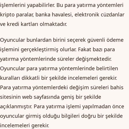
işlemlerini yapabilirler. Bu para yatırma yöntemleri
kripto paralar, banka havalesi, elektronik cüzdanlar
ve kredi kartları olmaktadır.
Oyuncular bunlardan birini seçerek güvenli ödeme
işlemini gerçekleştirmiş olurlar. Fakat bazı para
yatırma yöntemlerinde süreler değişmektedir.
Oyuncular para yatırma yöntemlerinde belirtilen
kuralları dikkatli bir şekilde incelemeleri gerekir.
Para yatırma yöntemlerdeki değişim süreleri bahis
sitesinin web sayfasında geniş bir şekilde
açıklanmıştır. Para yatırma işlemi yapılmadan önce
oyuncular girmiş olduğu bilgileri doğru bir şekilde
incelemeleri gerekir.