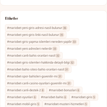
Etiketler
#mariobet-yeni-giris-adresi-nasil-bulunur
36
#mariobet-yeni-giris-linki-nasil-bulunur
35
#mariobet-giris-yapma-islemleri-nereden-yapilir
33
#mariobet-yeni-adresleri-nelerdir
33
#mariobet-canli-bahis-oranlari-nasil
32
#mariobet-giris-islemleri-hakkinda-detayli-bilgi
32
#mariobet-bahis-sitesi-bahis-oranlari-nasil
31
#mariobet-spor-bahisleri-guvenilir-mi
31
#mariobet-canli-casino-oyunlari-guvenilir-mi
31
#mariobet-canli-destek-2
#mariobet-bonuslari
8
6
#mariobet-oyunlari
#mariobet-bahis
#mariobet-giris
6
6
5
#mariobet-mobil-giris
#mariobet-musteri-hizmetleri
5
5