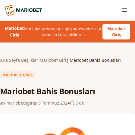
Mariobet
Mariobet web sitesine giriş adresi adresi için
Mariobet
Giriş
butonları kullanabilirsiniz.
Giriş
Ana Sayfa
›
Başlıklar
›
Mariobet Giriş
›
Mariobet Bahis Bonusları
MARIOBET GIRIŞ
Mariobet Bahis Bonusları
✍️ mariobetegir
📅 9 Temmuz 2024
⏱️ 3 dk