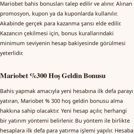
Mariobet bahis bonusları talep edilir ve alınır. Alınan
promosyon, kupon ya da kuponlarda kullanılır.
Akabinde gerçek para kazanma şansı elde edilir.
Kazancın çekilmesi için, bonus kurallarındaki
minimum seviyenin hesap bakiyesinde görülmesi
yeterlidir.
Mariobet %300 Hoş Geldin Bonusu
Bahis yapmak amacıyla yeni hesabına ilk defa parayı
yatıran, Mariobet % 300 hoş geldin bonusu alma
hakkına sahip olacaktır. Yeni hesap açılır, herhangi
bir yatırım yöntemi belirlenir. Bu yöntem ile birlikte
hesaplara ilk defa para yatırma işlemi yapılır. Hesaba