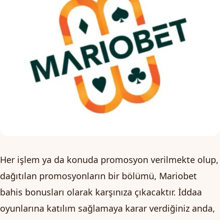
Her işlem ya da konuda promosyon verilmekte olup,
dağıtılan promosyonların bir bölümü, Mariobet
bahis bonusları olarak karşınıza çıkacaktır. İddaa
oyunlarına katılım sağlamaya karar verdiğiniz anda,