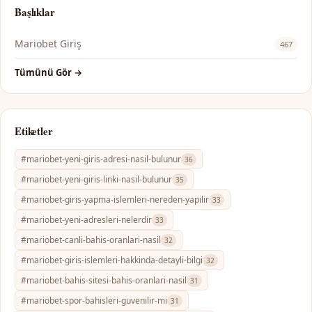
Başlıklar
Mariobet Giriş
467
Tümünü Gör →
Etiketler
#mariobet-yeni-giris-adresi-nasil-bulunur
36
#mariobet-yeni-giris-linki-nasil-bulunur
35
#mariobet-giris-yapma-islemleri-nereden-yapilir
33
#mariobet-yeni-adresleri-nelerdir
33
#mariobet-canli-bahis-oranlari-nasil
32
#mariobet-giris-islemleri-hakkinda-detayli-bilgi
32
#mariobet-bahis-sitesi-bahis-oranlari-nasil
31
#mariobet-spor-bahisleri-guvenilir-mi
31