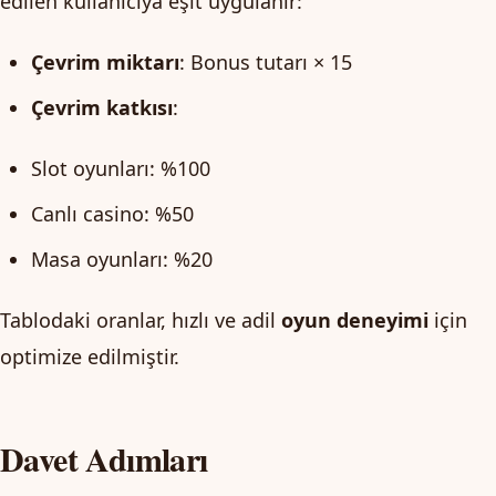
edilen kullanıcıya eşit uygulanır:
Çevrim miktarı
: Bonus tutarı × 15
Çevrim katkısı
:
Slot oyunları: %100
Canlı casino: %50
Masa oyunları: %20
Tablodaki oranlar, hızlı ve adil
oyun deneyimi
için
optimize edilmiştir.
Davet Adımları