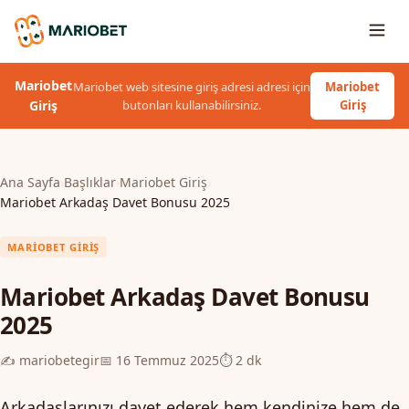
Mariobet
Mariobet web sitesine giriş adresi adresi için
Mariobet
Giriş
butonları kullanabilirsiniz.
Giriş
Ana Sayfa
›
Başlıklar
›
Mariobet Giriş
›
Mariobet Arkadaş Davet Bonusu 2025
MARIOBET GIRIŞ
Mariobet Arkadaş Davet Bonusu
2025
✍️ mariobetegir
📅 16 Temmuz 2025
⏱️ 2 dk
Arkadaşlarınızı davet ederek hem kendinize hem de