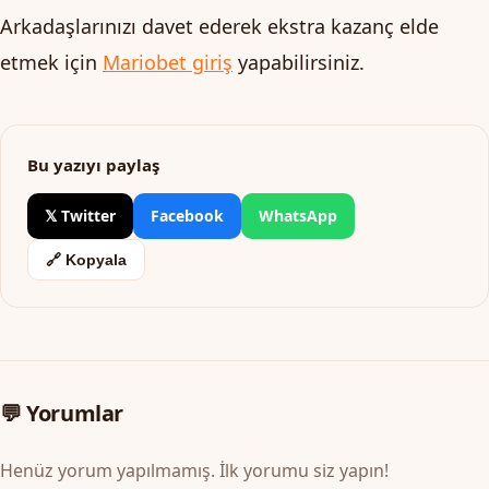
Arkadaşlarınızı davet ederek ekstra kazanç elde
etmek için
Mariobet giriş
yapabilirsiniz.
Bu yazıyı paylaş
𝕏 Twitter
Facebook
WhatsApp
🔗 Kopyala
💬 Yorumlar
Henüz yorum yapılmamış. İlk yorumu siz yapın!