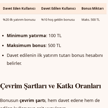
Davet Eden Kullanıcı
Davet Edilen Kullanıcı
Bonus Miktarı
%20 ilk yatırım bonusu
%10 hoş geldin bonusu
Maks. 500 TL
Minimum yatırma
: 100 TL
Maksimum bonus
: 500 TL
Davet edilenin ilk yatırım tutarı bonus hesabını
belirler.
Çevrim Şartları ve Katkı Oranları
Bonusun
çevrim şartı
, hem davet edene hem de