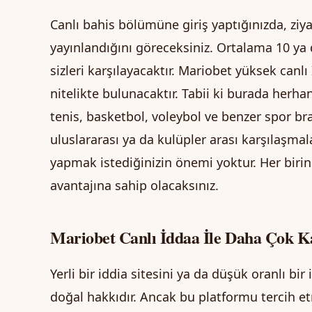
Canlı bahis bölümüne giriş yaptığınızda, ziyare
yayınlandığını göreceksiniz. Ortalama 10 ya 
sizleri karşılayacaktır. Mariobet yüksek canl
nitelikte bulunacaktır. Tabii ki burada herha
tenis, basketbol, voleybol ve benzer spor bran
uluslararası ya da kulüpler arası karşılaşmala
yapmak istediğinizin önemi yoktur. Her birind
avantajına sahip olacaksınız.
Mariobet Canlı İddaa İle Daha Çok Ka
Yerli bir iddia sitesini ya da düşük oranlı bir 
doğal hakkıdır. Ancak bu platformu tercih