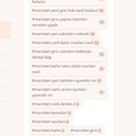
bulunur
#mariobet-yeni-giris-linki-nasil-bulunur
35
#mariobet-giris-yapma-islemleri-
33
nereden-yapilir
#mariobet-yeni-adresleri-nelerdir
33
#mariobet-canli-bahis-oranlari-nasil
32
#mariobet-giris-islemleri-hakkinda-
32
detayli-bilgi
#mariobet-bahis-sitesi-bahis-oranlari-
31
nasil
#mariobet-spor-bahisleri-guvenilir-mi
31
#mariobet-canli-casino-oyunlari-
31
guvenilir-mi
#mariobet-canli-destek-2
8
#mariobet-bonuslari
6
#mariobet-oyunlari
6
#mariobet-bahis
#mariobet-giris
6
5