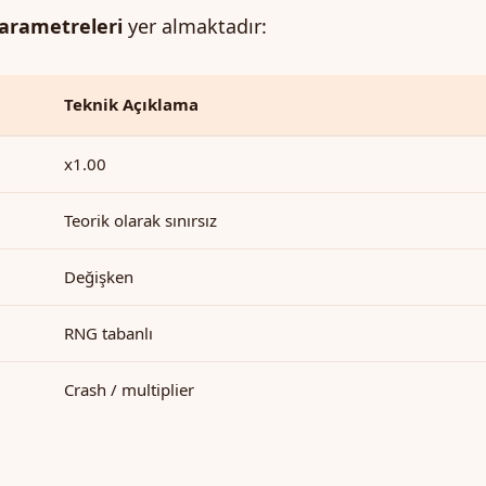
arametreleri
yer almaktadır:
Teknik Açıklama
x1.00
Teorik olarak sınırsız
Değişken
RNG tabanlı
Crash / multiplier