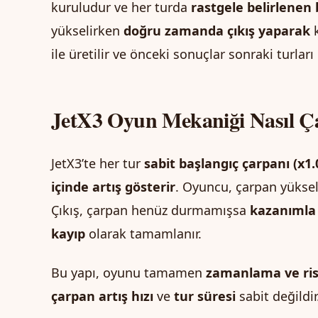
kuruludur ve her turda
rastgele belirlenen
yükselirken
doğru zamanda çıkış yaparak
k
ile üretilir ve önceki sonuçlar sonraki turları
JetX3 Oyun Mekaniği Nasıl Ça
JetX3’te her tur
sabit başlangıç çarpanı (x1.
içinde artış gösterir
. Oyuncu, çarpan yükse
Çıkış, çarpan henüz durmamışsa
kazanımla 
kayıp
olarak tamamlanır.
Bu yapı, oyunu tamamen
zamanlama ve ris
çarpan artış hızı
ve
tur süresi
sabit değildir