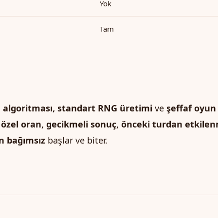
Yok
Tam
algoritması, standart RNG üretimi
ve
şeffaf oyun
özel oran, gecikmeli sonuç, önceki turdan etkile
 bağımsız
başlar ve biter.