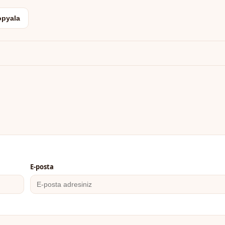
opyala
E-posta