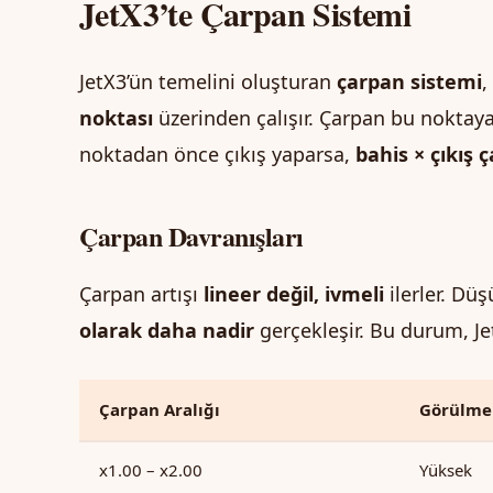
JetX3’te Çarpan Sistemi
JetX3’ün temelini oluşturan
çarpan sistemi
,
noktası
üzerinden çalışır. Çarpan bu noktay
noktadan önce çıkış yaparsa,
bahis × çıkış 
Çarpan Davranışları
Çarpan artışı
lineer değil, ivmeli
ilerler. Dü
olarak daha nadir
gerçekleşir. Bu durum, J
Çarpan Aralığı
Görülme 
x1.00 – x2.00
Yüksek