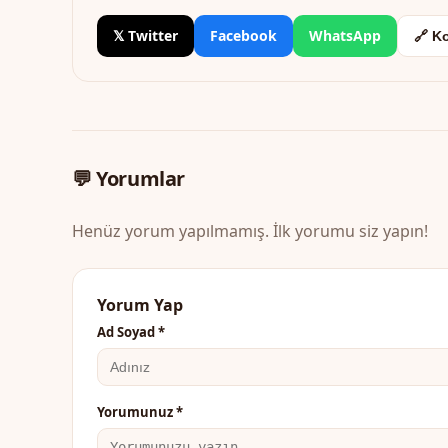
𝕏 Twitter
Facebook
WhatsApp
🔗 K
💬 Yorumlar
Henüz yorum yapılmamış. İlk yorumu siz yapın!
Yorum Yap
Ad Soyad *
Yorumunuz *