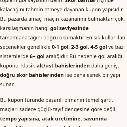
toplam gol sayısının belirli
skor bantları
içinde
kalacağını tahmin etmeye dayanan kupon yapısıdır.
Bu pazarda amaç, maçın kazananını bulmaktan çok,
karşılaşmanın hangi
gol seviyesinde
tamamlanacağını doğru okumaktır. En sık kullanılan
seçenekler genellikle
0-1 gol, 2-3 gol, 4-5 gol
ve bazı
sistemlerde
6+ gol
aralığıdır. Bu nedenle gol aralığı
kuponu, klasik
alt/üst bahislerinden
daha geniş,
doğru skor bahislerinden
ise daha esnek bir yapı
sunar.
Bu kupon türünde başarılı olmanın temel şartı,
maçları sadece güçlü-zayıf dengesine göre değil,
tempo yapısına, atak üretimine, savunma