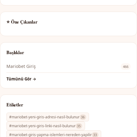
⭐ Öne Çıkanlar
Başlıklar
Mariobet Giriş
466
Tümünü Gör →
Etiketler
#mariobet-yeni-giris-adresi-nasil-bulunur
36
#mariobet-yeni-giris-linki-nasil-bulunur
35
#mariobet-giris-yapma-islemleri-nereden-yapilir
33