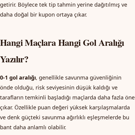
getirir. Böylece tek tip tahmin yerine dağıtılmış ve
daha doğal bir kupon ortaya çıkar.
Hangi Maçlara Hangi Gol Aralığı
Yazılır?
0-1 gol aralığı
, genellikle savunma güvenliğinin
önde olduğu, risk seviyesinin düşük kaldığı ve
tarafların temkinli başladığı maçlarda daha fazla öne
çıkar. Özellikle puan değeri yüksek karşılaşmalarda
ve denk güçteki savunma ağırlıklı eşleşmelerde bu
bant daha anlamlı olabilir.