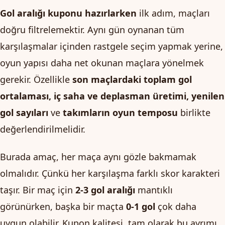
Gol aralığı kuponu hazırlarken
ilk adım, maçları
doğru filtrelemektir. Aynı gün oynanan tüm
karşılaşmalar içinden rastgele seçim yapmak yerine,
oyun yapısı daha net okunan maçlara yönelmek
gerekir. Özellikle
son maçlardaki toplam gol
ortalaması, iç saha ve deplasman üretimi, yenilen
gol sayıları
ve
takımların oyun temposu
birlikte
değerlendirilmelidir.
Burada amaç, her maça aynı gözle bakmamak
olmalıdır. Çünkü her karşılaşma farklı skor karakteri
taşır. Bir maç için
2-3 gol aralığı
mantıklı
görünürken, başka bir maçta
0-1 gol
çok daha
uygun olabilir. Kupon kalitesi, tam olarak bu ayrımı