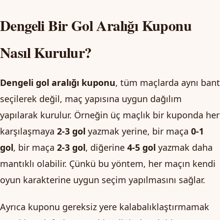
Dengeli Bir Gol Aralığı Kuponu
Nasıl Kurulur?
Dengeli gol aralığı kuponu
, tüm maçlarda aynı bant
seçilerek değil, maç yapısına uygun dağılım
yapılarak kurulur. Örneğin üç maçlık bir kuponda her
karşılaşmaya
2-3 gol
yazmak yerine, bir maça
0-1
gol
, bir maça
2-3 gol
, diğerine
4-5 gol
yazmak daha
mantıklı olabilir. Çünkü bu yöntem, her maçın kendi
oyun karakterine uygun seçim yapılmasını sağlar.
Ayrıca kuponu gereksiz yere kalabalıklaştırmamak