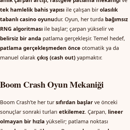
anlık çarpan artışı, rastgele patlama mekaniği
ve
tek hamlelik bahis yapısı
ile çalışan bir
olasılık
tabanlı casino oyunu
dur. Oyun, her turda
bağımsız
RNG algoritması
ile başlar; çarpan yükselir ve
belirsiz bir anda
patlama gerçekleşir. Temel hedef,
patlama gerçekleşmeden önce
otomatik ya da
manuel olarak
çıkış (cash out)
yapmaktır.
Boom Crash Oyun Mekaniği
Boom Crash’te her tur
sıfırdan başlar
ve önceki
sonuçlar sonraki turları
etkilemez
. Çarpan,
lineer
olmayan bir hızla
yükselir; patlama noktası