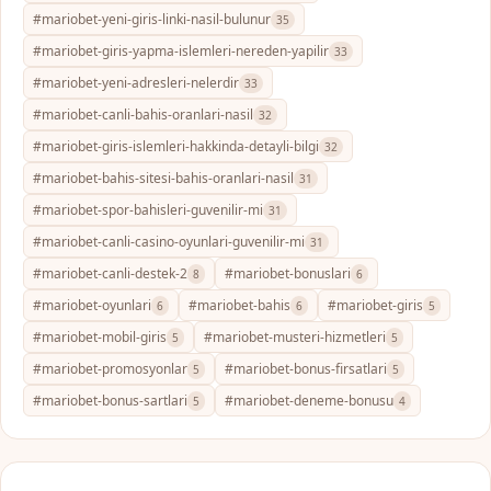
#mariobet-yeni-giris-linki-nasil-bulunur
35
#mariobet-giris-yapma-islemleri-nereden-yapilir
33
#mariobet-yeni-adresleri-nelerdir
33
#mariobet-canli-bahis-oranlari-nasil
32
#mariobet-giris-islemleri-hakkinda-detayli-bilgi
32
#mariobet-bahis-sitesi-bahis-oranlari-nasil
31
#mariobet-spor-bahisleri-guvenilir-mi
31
#mariobet-canli-casino-oyunlari-guvenilir-mi
31
#mariobet-canli-destek-2
#mariobet-bonuslari
8
6
#mariobet-oyunlari
#mariobet-bahis
#mariobet-giris
6
6
5
#mariobet-mobil-giris
#mariobet-musteri-hizmetleri
5
5
#mariobet-promosyonlar
#mariobet-bonus-firsatlari
5
5
#mariobet-bonus-sartlari
#mariobet-deneme-bonusu
5
4