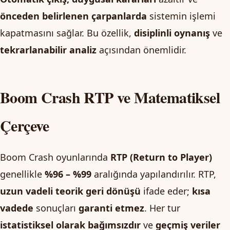
önceden belirlenen çarpanlarda
sistemin işlemi
kapatmasını sağlar. Bu özellik,
disiplinli oynanış
ve
tekrarlanabilir analiz
açısından önemlidir.
Boom Crash RTP ve Matematiksel
Çerçeve
Boom Crash oyunlarında
RTP (Return to Player)
genellikle
%96 – %99
aralığında yapılandırılır. RTP,
uzun vadeli teorik geri dönüşü
ifade eder;
kısa
vadede
sonuçları
garanti etmez
. Her tur
istatistiksel olarak bağımsızdır
ve
geçmiş veriler