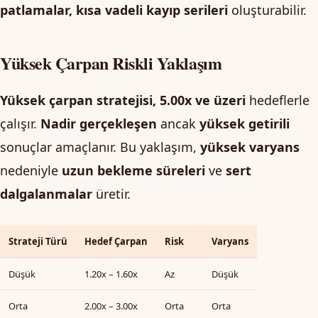
patlamalar, kısa vadeli kayıp serileri
oluşturabilir.
Yüksek Çarpan Riskli Yaklaşım
Yüksek çarpan stratejisi, 5.00x ve üzeri
hedeflerle
çalışır.
Nadir gerçekleşen
ancak
yüksek getirili
sonuçlar amaçlanır. Bu yaklaşım,
yüksek varyans
nedeniyle
uzun bekleme süreleri
ve
sert
dalgalanmalar
üretir.
Strateji Türü
Hedef Çarpan
Risk
Varyans
Düşük
1.20x – 1.60x
Az
Düşük
Orta
2.00x – 3.00x
Orta
Orta