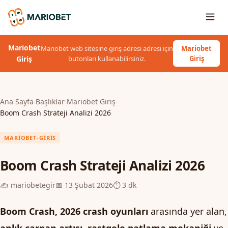
Mariobet
Mariobet web sitesine giriş adresi adresi için
Mariobet
Giriş
butonları kullanabilirsiniz.
Giriş
Ana Sayfa
›
Başlıklar
›
Mariobet Giriş
›
Boom Crash Strateji Analizi 2026
MARIOBET-GIRIS
Boom Crash Strateji Analizi 2026
✍️ mariobetegir
📅 13 Şubat 2026
⏱️ 3 dk
Boom Crash, 2026 crash oyunları
arasında yer alan,