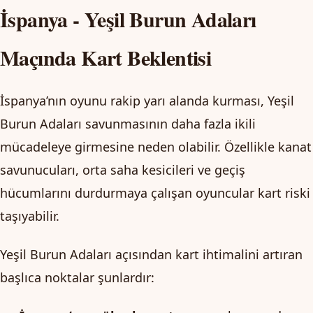
İspanya - Yeşil Burun Adaları
Maçında Kart Beklentisi
İspanya’nın oyunu rakip yarı alanda kurması, Yeşil
Burun Adaları savunmasının daha fazla ikili
mücadeleye girmesine neden olabilir. Özellikle kanat
savunucuları, orta saha kesicileri ve geçiş
hücumlarını durdurmaya çalışan oyuncular kart riski
taşıyabilir.
Yeşil Burun Adaları açısından kart ihtimalini artıran
başlıca noktalar şunlardır: