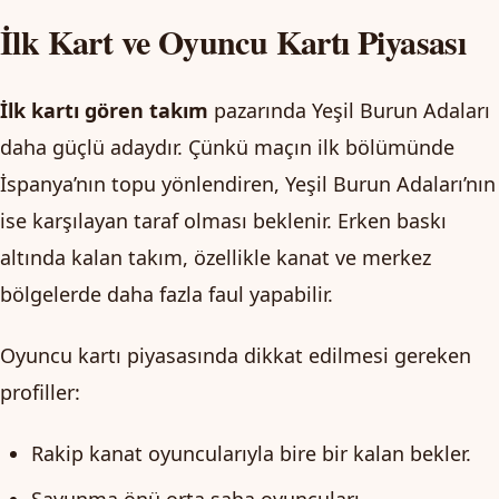
İlk Kart ve Oyuncu Kartı Piyasası
İlk kartı gören takım
pazarında Yeşil Burun Adaları
daha güçlü adaydır. Çünkü maçın ilk bölümünde
İspanya’nın topu yönlendiren, Yeşil Burun Adaları’nın
ise karşılayan taraf olması beklenir. Erken baskı
altında kalan takım, özellikle kanat ve merkez
bölgelerde daha fazla faul yapabilir.
Oyuncu kartı piyasasında dikkat edilmesi gereken
profiller:
Rakip kanat oyuncularıyla bire bir kalan bekler.