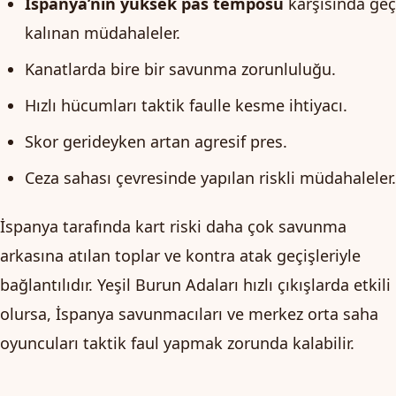
İspanya’nın yüksek pas temposu
karşısında geç
kalınan müdahaleler.
Kanatlarda bire bir savunma zorunluluğu.
Hızlı hücumları taktik faulle kesme ihtiyacı.
Skor gerideyken artan agresif pres.
Ceza sahası çevresinde yapılan riskli müdahaleler.
İspanya tarafında kart riski daha çok savunma
arkasına atılan toplar ve kontra atak geçişleriyle
bağlantılıdır. Yeşil Burun Adaları hızlı çıkışlarda etkili
olursa, İspanya savunmacıları ve merkez orta saha
oyuncuları taktik faul yapmak zorunda kalabilir.