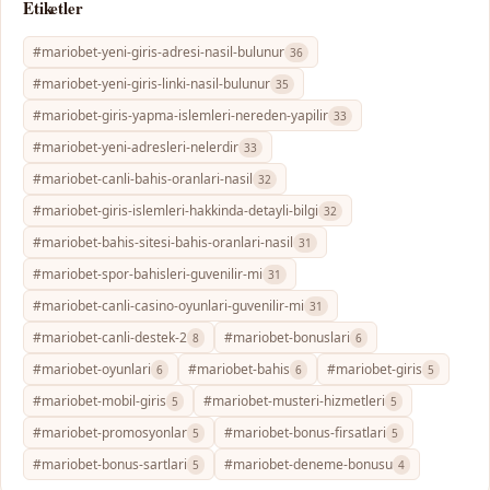
Etiketler
#mariobet-yeni-giris-adresi-nasil-bulunur
36
#mariobet-yeni-giris-linki-nasil-bulunur
35
#mariobet-giris-yapma-islemleri-nereden-yapilir
33
#mariobet-yeni-adresleri-nelerdir
33
#mariobet-canli-bahis-oranlari-nasil
32
#mariobet-giris-islemleri-hakkinda-detayli-bilgi
32
#mariobet-bahis-sitesi-bahis-oranlari-nasil
31
#mariobet-spor-bahisleri-guvenilir-mi
31
#mariobet-canli-casino-oyunlari-guvenilir-mi
31
#mariobet-canli-destek-2
#mariobet-bonuslari
8
6
#mariobet-oyunlari
#mariobet-bahis
#mariobet-giris
6
6
5
#mariobet-mobil-giris
#mariobet-musteri-hizmetleri
5
5
#mariobet-promosyonlar
#mariobet-bonus-firsatlari
5
5
#mariobet-bonus-sartlari
#mariobet-deneme-bonusu
5
4