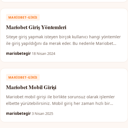
MARIOBET-GIRIS
Mariobet Giriş Yöntemleri
Siteye giriş yapmak isteyen birçok kullanıcı hangi yöntemler
ile giriş yapıldığını da merak eder. Bu nedenle Mariobet
giriş yöntemleri merak edilen konular aras
mariobetegir
·
18 Nisan 2024
MARIOBET-GIRIS
Mariobet Mobil Girişi
Mariobet mobil girişi ile birlikte sorunsuz olarak işlemler
elbette yürütebilirsiniz. Mobil giriş her zaman hızlı bir
şekilde hizmet almanız sağlar. Mobil giriş
mariobetegir
·
3 Nisan 2025