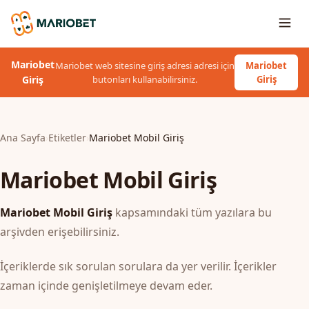
Mariobet
Mariobet web sitesine giriş adresi adresi için
Mariobet
Giriş
butonları kullanabilirsiniz.
Giriş
Ana Sayfa
›
Etiketler
›
Mariobet Mobil Giriş
Mariobet Mobil Giriş
Mariobet Mobil Giriş
kapsamındaki tüm yazılara bu
arşivden erişebilirsiniz.
İçeriklerde sık sorulan sorulara da yer verilir. İçerikler
zaman içinde genişletilmeye devam eder.