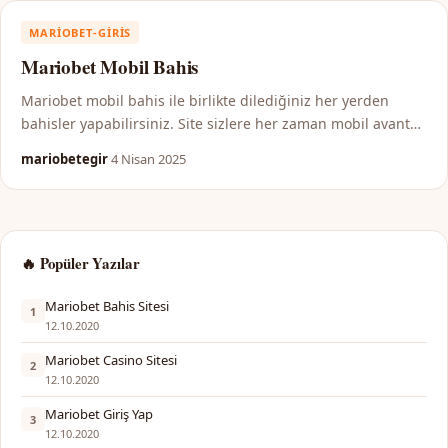
MARIOBET-GIRIS
Mariobet Mobil Bahis
Mariobet mobil bahis ile birlikte dilediğiniz her yerden
bahisler yapabilirsiniz. Site sizlere her zaman mobil avantaj
sağlar. Tek yapmanız gereken mobil bir ci
mariobetegir
·
4 Nisan 2025
🔥 Popüler Yazılar
Mariobet Bahis Sitesi
1
12.10.2020
Mariobet Casino Sitesi
2
12.10.2020
Mariobet Giriş Yap
3
12.10.2020